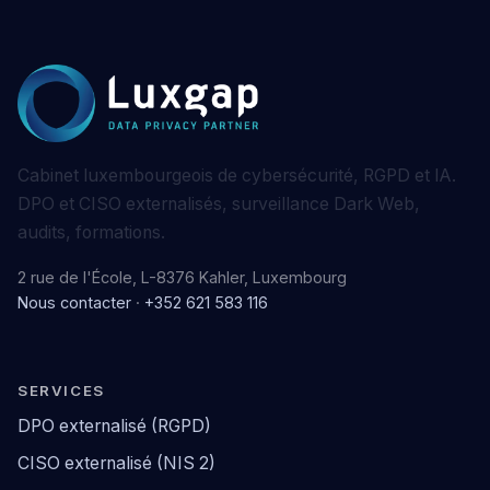
Cabinet luxembourgeois de cybersécurité, RGPD et IA.
DPO et CISO externalisés, surveillance Dark Web,
audits, formations.
2 rue de l'École, L-8376 Kahler, Luxembourg
Nous contacter
·
+352 621 583 116
SERVICES
DPO externalisé (RGPD)
CISO externalisé (NIS 2)