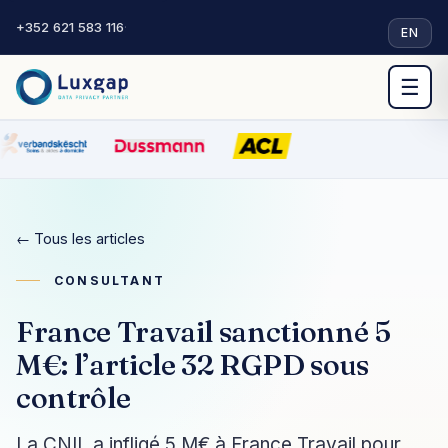
+352 621 583 116
·
EN
☰
← Tous les articles
CONSULTANT
France Travail sanctionné 5
M€: l’article 32 RGPD sous
contrôle
La CNIL a infligé 5 M€ à France Travail pour