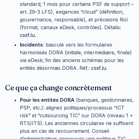
standard; 1 mois pour certains PSF de support –
art. 29-3 LFS), exigences “cloud” (définition,
gouvernance, responsable), et précisions RoI
(format, canaux eDesk, contrôles). Détails:
cssf.lu
.
Incidents
: bascule vers les formulaires
harmonisés DORA (initiale, intermédiaire, finale)
via eDesk; fin des anciens schémas pour les
entités désormais DORA. Réf.:
cssf.lu
.
Ce que ça change concrètement
Pour les entités DORA
(banques, gestionnaires,
PSP, etc.): alignez politiques/processus “ICT
risk” et “outsourcing TIC” sur DORA (niveau 1 +
RTS/ITS). Les anciennes circulaires ne suffisent
plus en cas de recouvrement. Conseil
d’administration: approuver une politique TIC