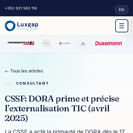
+352 621 583 116
·
EN
☰
← Tous les articles
CONSULTANT
CSSF: DORA prime et précise
l’externalisation TIC (avril
2025)
La CSSF a acté la primauté de DORA dès le 17