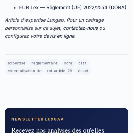
EUR‑Lex — Règlement (UE) 2022/2554 (DORA)
Article d'expertise Luxgap. Pour un cadrage
personnalise sur ce sujet,
contactez-nous
ou
configurez votre
devis en ligne
.
expertise
reglementaire
dora
cssf
externalisation-tic
roi-article-28
cloud
NEWSLETTER LUXGAP
Recevez nos analyses des qu'elles