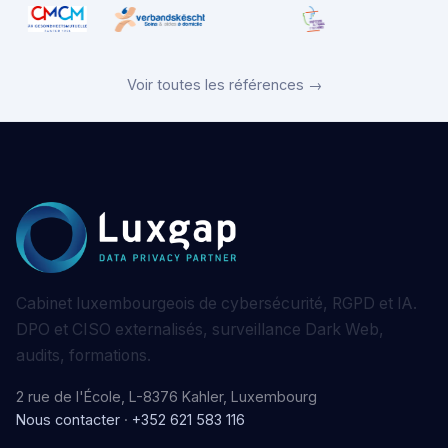
Voir toutes les références →
Cabinet luxembourgeois de cybersécurité, RGPD et IA.
DPO et CISO externalisés, surveillance Dark Web,
audits, formations.
2 rue de l'École, L-8376 Kahler, Luxembourg
Nous contacter
·
+352 621 583 116