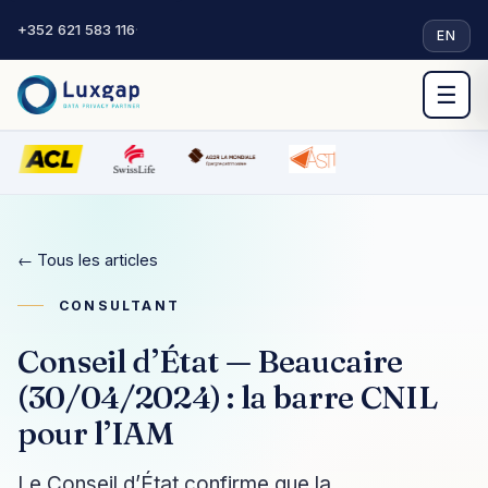
+352 621 583 116
·
EN
☰
← Tous les articles
CONSULTANT
Conseil d’État — Beaucaire
(30/04/2024) : la barre CNIL
pour l’IAM
Le Conseil d’État confirme que la