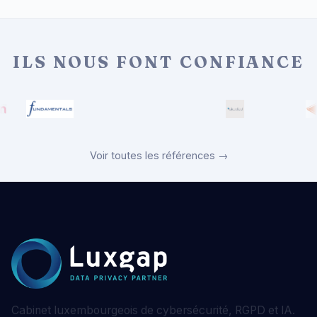
ILS NOUS FONT CONFIANCE
Voir toutes les références →
Cabinet luxembourgeois de cybersécurité, RGPD et IA.