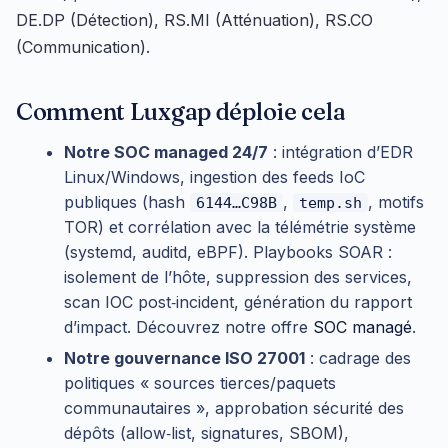
DE.DP (Détection), RS.MI (Atténuation), RS.CO
(Communication).
Comment Luxgap déploie cela
Notre SOC managed 24/7
: intégration d’EDR
Linux/Windows, ingestion des feeds IoC
publiques (hash
,
, motifs
6144…C98B
temp.sh
TOR) et corrélation avec la télémétrie système
(systemd, auditd, eBPF). Playbooks SOAR :
isolement de l’hôte, suppression des services,
scan IOC post‑incident, génération du rapport
d’impact. Découvrez notre offre
SOC managé
.
Notre gouvernance ISO 27001
: cadrage des
politiques « sources tierces/paquets
communautaires », approbation sécurité des
dépôts (allow‑list, signatures, SBOM),