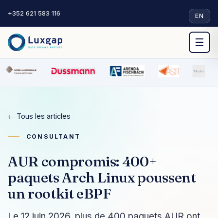
+352 621 583 116
·
EN
☰
← Tous les articles
CONSULTANT
AUR compromis: 400+
paquets Arch Linux poussent
un rootkit eBPF
Le 12 juin 2026, plus de 400 paquets AUR ont