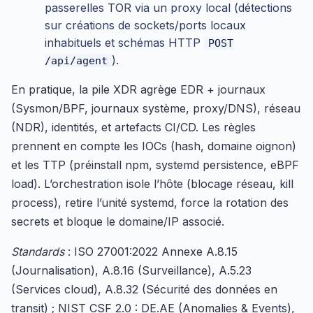
passerelles TOR via un proxy local (détections
sur créations de sockets/ports locaux
inhabituels et schémas HTTP
POST
).
/api/agent
En pratique, la pile XDR agrège EDR + journaux
(Sysmon/BPF, journaux système, proxy/DNS), réseau
(NDR), identités, et artefacts CI/CD. Les règles
prennent en compte les IOCs (hash, domaine oignon)
et les TTP (préinstall npm, systemd persistence, eBPF
load). L’orchestration isole l’hôte (blocage réseau, kill
process), retire l’unité systemd, force la rotation des
secrets et bloque le domaine/IP associé.
Standards
: ISO 27001:2022 Annexe A.8.15
(Journalisation), A.8.16 (Surveillance), A.5.23
(Services cloud), A.8.32 (Sécurité des données en
transit) ; NIST CSF 2.0 : DE.AE (Anomalies & Events),