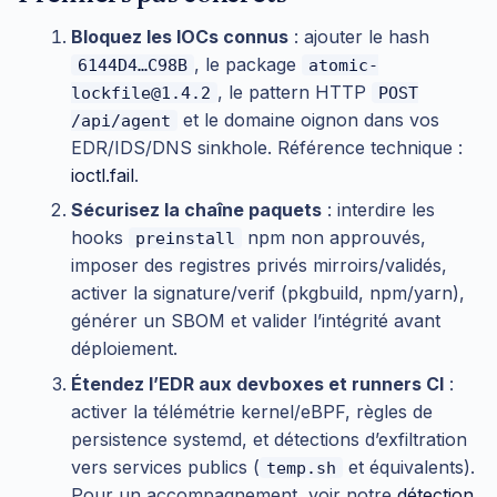
Bloquez les IOCs connus
: ajouter le hash
, le package
6144D4…C98B
atomic-
, le pattern HTTP
lockfile@1.4.2
POST
et le domaine oignon dans vos
/api/agent
EDR/IDS/DNS sinkhole. Référence technique :
ioctl.fail
.
Sécurisez la chaîne paquets
: interdire les
hooks
npm non approuvés,
preinstall
imposer des registres privés mirroirs/validés,
activer la signature/verif (pkgbuild, npm/yarn),
générer un SBOM et valider l’intégrité avant
déploiement.
Étendez l’EDR aux devboxes et runners CI
:
activer la télémétrie kernel/eBPF, règles de
persistence systemd, et détections d’exfiltration
vers services publics (
et équivalents).
temp.sh
Pour un accompagnement, voir notre
détection