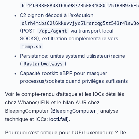
6144D433F8A0316869877B5F834C801251BBB936E5
C2 oignon décodé à l’exécution:
olrh4mibs62l6kkuvvjyc5lrercqg5tz543r4lsw3o
(POST
via transport local
/api/agent
SOCKS), exfiltration complémentaire vers
temp.sh
Persistance: unités systemd utilisateur/racine
(
)
Restart=always
Capacité rootkit: eBPF pour masquer
processus/sockets quand privilèges suffisants
Voir le compte‑rendu d’attaque et les IOCs détaillés
chez Whanos/IFIN et le bilan AUR chez
BleepingComputer (
BleepingComputer
; analyse
technique et IOCs:
ioctl.fail
).
Pourquoi c’est critique pour l’UE/Luxembourg ? De