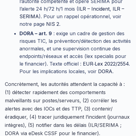
l’autorité compétente et opère SERIMA pour
l’alerte 24 h/72 h/1 mois (
ILR – Incident
,
ILR –
SERIMA
). Pour un rappel opérationnel, voir
notre page
NIS 2
.
DORA – art. 9
: exige un cadre de gestion des
risques TIC, la prévention/détection des activités
anormales, et une supervision continue des
endpoints/réseaux et accès (lex specialis pour
le financier). Texte officiel :
EUR‑Lex 2022/2554
.
Pour les implications locales, voir
DORA
.
Concrètement, les autorités attendent la capacité à :
(1) détecter rapidement des comportements
malveillants sur postes/serveurs, (2) corréler les
alertes avec des IOCs et des TTP, (3) contenir/
éradiquer, (4) tracer juridiquement l’incident (journaux
intègres), (5) notifier dans les délais (ILR/SERIMA ;
DORA via eDesk CSSF pour le financier).