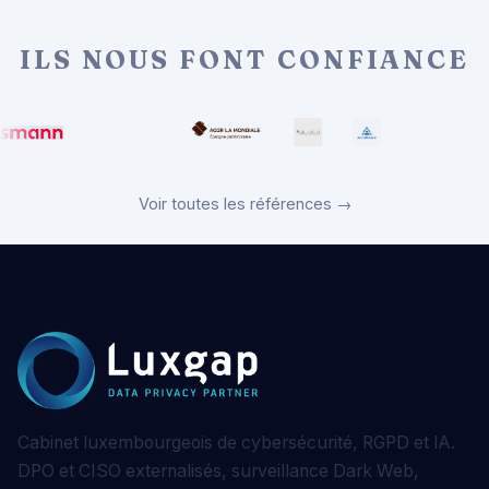
ILS NOUS FONT CONFIANCE
Voir toutes les références →
Cabinet luxembourgeois de cybersécurité, RGPD et IA.
DPO et CISO externalisés, surveillance Dark Web,