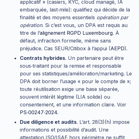
applicatif » (casiers, KYC, cloud managé, IA
embarquée, last‑mile): qualifiez qui décide de la
finalité et des moyens essentiels
opération par
opération
. Si c’est vous, un DPA est requis au
titre de l’
alignement RGPD Luxembourg
. À
défaut, infraction formelle, même sans
préjudice. Cas SEUR/Citibox à l’appui (
AEPD
).
Contrats hybrides
. Un partenaire peut être
sous‑traitant pour la remise et responsable
pour ses statistiques/amélioration/marketing. Le
DPA doit borner l’usage « pour le compte de »;
toute réutilisation exige une base séparée,
souvent intérêt légitime (LIA solide) ou
consentement, et une information claire. Voir
PS‑00247‑2024
.
Due diligence et audits
. L’art. 28(3)(h) impose
informations et possibilité d’audit. Une
attestation ISO/ISAE hors périmètre ne suffit