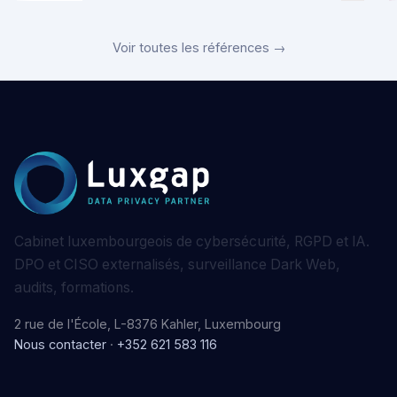
Voir toutes les références →
Cabinet luxembourgeois de cybersécurité, RGPD et IA.
DPO et CISO externalisés, surveillance Dark Web,
audits, formations.
2 rue de l'École, L-8376 Kahler, Luxembourg
Nous contacter
·
+352 621 583 116