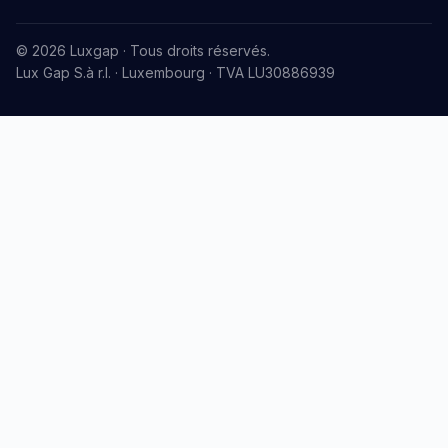
© 2026 Luxgap · Tous droits réservés.
Lux Gap S.à r.l. · Luxembourg · TVA LU30886939