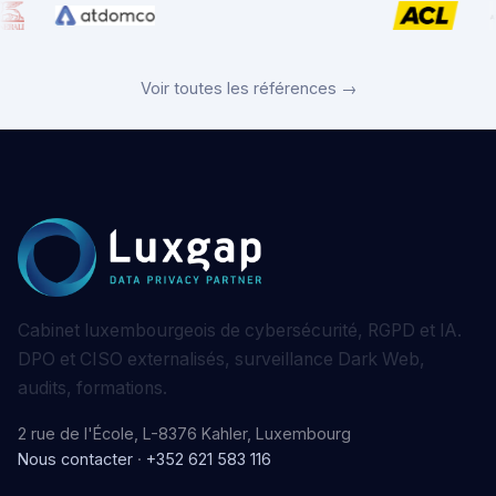
Voir toutes les références →
Cabinet luxembourgeois de cybersécurité, RGPD et IA.
DPO et CISO externalisés, surveillance Dark Web,
audits, formations.
2 rue de l'École, L-8376 Kahler, Luxembourg
Nous contacter
·
+352 621 583 116