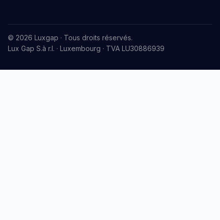
© 2026 Luxgap · Tous droits réservés.
Lux Gap S.à r.l. · Luxembourg · TVA LU30886939