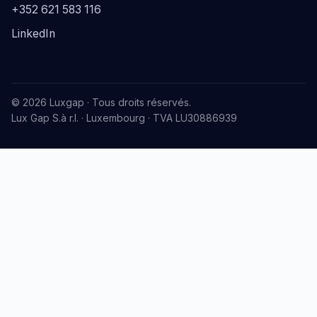
+352 621 583 116
LinkedIn
© 2026 Luxgap · Tous droits réservés.
Lux Gap S.à r.l. · Luxembourg · TVA LU30886939