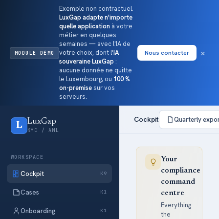
Exemple non contractuel.
LuxGap adapte n'importe
quelle application
à votre
métier en quelques
semaines — avec l'IA de
×
votre choix, dont l'
IA
Nous contacter
MODULE DÉMO
souveraine LuxGap
:
aucune donnée ne quitte
le Luxembourg, ou
100 %
on-premise
sur vos
serveurs.
Cockpit
Quarterly expo
LuxGap
L
KYC / AML
WORKSPACE
Your
compliance
Cockpit
K9
command
Cases
K1
centre
Everything
Onboarding
K1
the