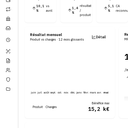
résultat
10,1
vs
5,1
CA
1,4
/
%
avril
%
reconn
%
produit
5
5
R
Résultat mensuel
Détail
12,8
MR
Produit vs charges · 12 mois glissants
k€
/
juin
juil.
août
sept.
oct.
nov.
déc.
janv.
févr.
mars
avr.
mai
Bénéfice
mai
Produit
Charges
15,2 k€