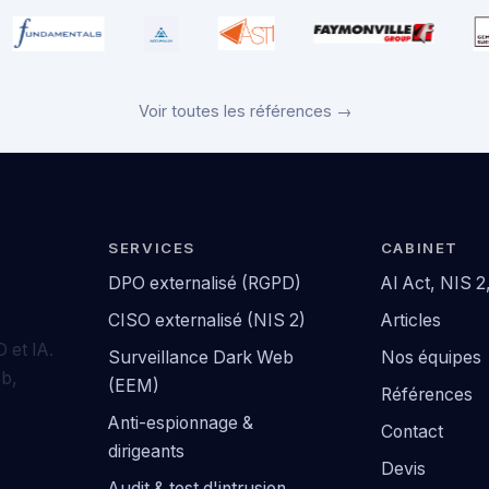
Voir toutes les références →
SERVICES
CABINET
DPO externalisé (RGPD)
AI Act, NIS 
CISO externalisé (NIS 2)
Articles
 et IA.
Surveillance Dark Web
Nos équipes
eb,
(EEM)
Références
Anti-espionnage &
Contact
dirigeants
Devis
Audit & test d'intrusion