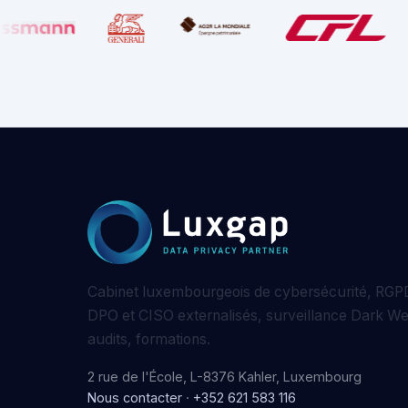
Cabinet luxembourgeois de cybersécurité, RGPD
DPO et CISO externalisés, surveillance Dark W
audits, formations.
2 rue de l'École, L-8376 Kahler, Luxembourg
Nous contacter
·
+352 621 583 116