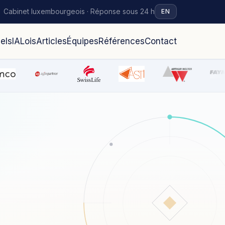
Cabinet luxembourgeois · Réponse sous 24 h
EN
iels
IA
Lois
Articles
Équipes
Références
Contact