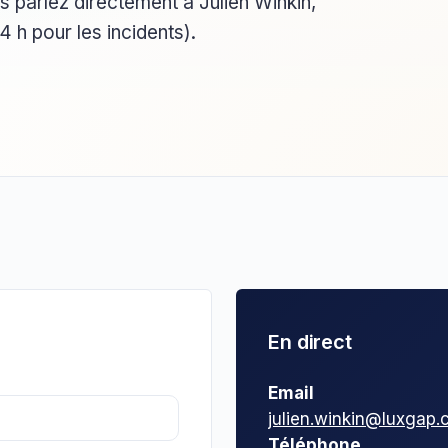
s parlez directement à Julien Winkin,
 h pour les incidents).
En direct
Email
julien.winkin@luxgap
Téléphone