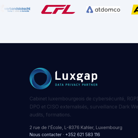
Cabinet luxembourgeois de cybersécurité, RGPD
DPO et CISO externalisés, surveillance Dark W
audits, formations.
2 rue de l'École, L-8376 Kahler, Luxembourg
Nous contacter
·
+352 621 583 116