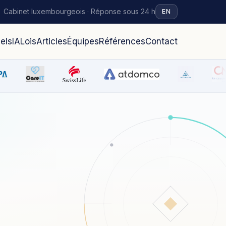
Cabinet luxembourgeois · Réponse sous 24 h
EN
iels
IA
Lois
Articles
Équipes
Références
Contact