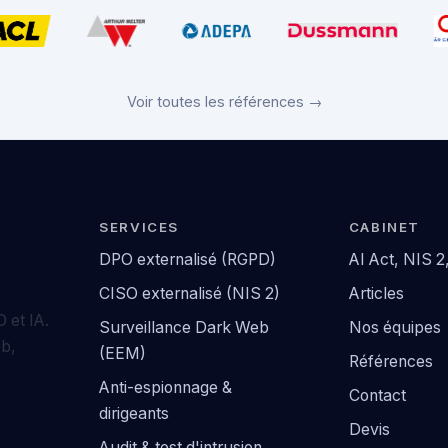
Voir toutes les références →
SERVICES
CABINET
DPO externalisé (RGPD)
AI Act, NIS 
CISO externalisé (NIS 2)
Articles
 et IA.
Surveillance Dark Web
Nos équipes
eb,
(EEM)
Références
Anti-espionnage &
Contact
dirigeants
Devis
Audit & test d'intrusion