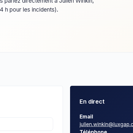
s parlez directement à Julien Winkin,
 h pour les incidents).
En direct
Email
julien.winkin@luxgap
Téléphone